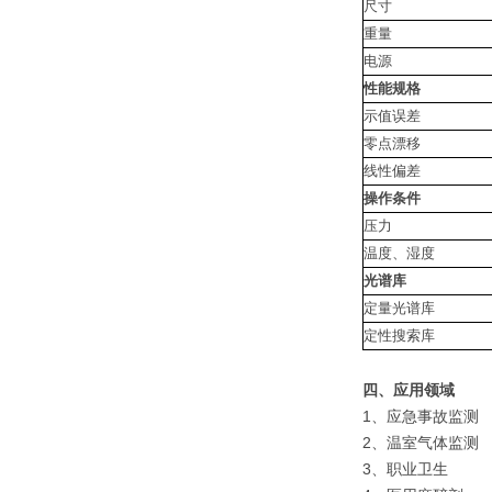
尺寸
重量
电源
性能规格
示值误差
零点漂移
线性偏差
操作条件
压力
温度、湿度
光谱库
定量光谱库
定性搜索库
四、应用领域
1、应急事故监测
2、温室气体监测
3、职业卫生