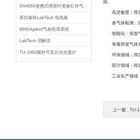
据。
DX4055便携式傅里叶变换红外气体分析仪
高灵敏度：挥发气
莱伯泰科LabTech 电热板
多气体检测：挥发
8890Agilent气相色谱系统
智能化：挥发气体
LabTech 消解仪
有毒挥发气体分
TU-1950紫外可见分光光度计
环保领域：挥发气
医疗领域：挥发气
工业生产领域：挥
上一篇 :
TU-