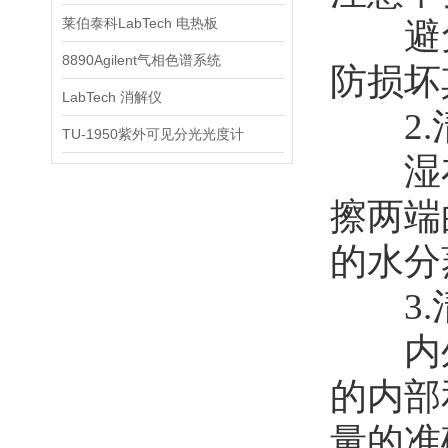
莱伯泰科LabTech 电热板
避免
8890Agilent气相色谱系统
防损坏
LabTech 消解仪
2.
TU-1950紫外可见分光光度计
湿布
擦两端
的水分
3.
内外
的内部
量的准