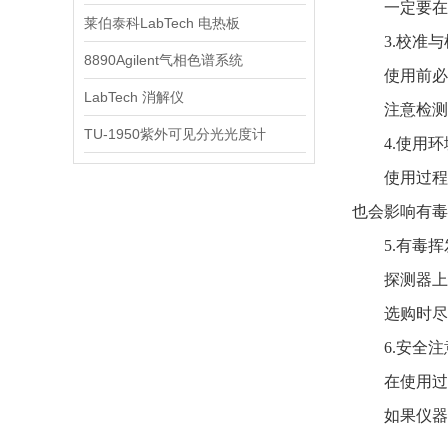
一定要在界
莱伯泰科LabTech 电热板
3.校准与
8890Agilent气相色谱系统
使用前必须
LabTech 消解仪
注意检测仪
TU-1950紫外可见分光光度计
4.使用环
使用过程中
也会影响有毒
5.有毒挥
探测器上勿
选购时尽量
6.安全注
在使用过程
如果仪器发