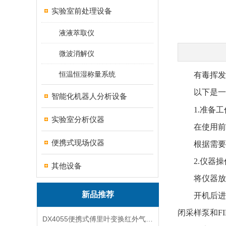
实验室前处理设备
液液萃取仪
微波消解仪
恒温恒湿称量系统
有毒挥发气
以下是一
智能化机器人分析设备
1.准备工
实验室分析仪器
在使用前，
便携式现场仪器
根据需要选
2.仪器操
其他设备
将仪器放置
新品推荐
开机后进入主菜
闭采样泵和F
DX4055便携式傅里叶变换红外气体分析仪