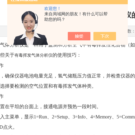
欢迎您！
浅述有毒挥发气体分析仪
来自局域网的朋友！有什么可以帮
助您的吗？
更新时间：2025-01-09 点击次数：
体分析仪是一种用于监测和分析空气中有毒挥发性化合物（如
些关于
的使用技巧：
有毒挥发气体分析仪
作
确保仪器电池电量充足，氢气储瓶压力值正常，并检查仪器的
择要检测的空气位置和有毒挥发气体种类。
作
在平坦的台面上，接通电源并预热一段时间。
单，显示1=Run、2=Setup、3=Info、4=Memory、5=Co
ID点火。