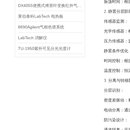
振荡时间：根据
DX4055便携式傅里叶变换红外气体分析仪
2. 静置分层阶
莱伯泰科LabTech 电热板
传感器监测：
8890Agilent气相色谱系统
光学传感器：检
LabTech 消解仪
压力传感器：监
TU-1950紫外可见分光光度计
静置条件优化
时间控制：根据两
温度控制：恒温
3. 分离与转移
分层识别：
密度差驱动：利
电动分离：通过
防污染设计：
通道隔离：采用