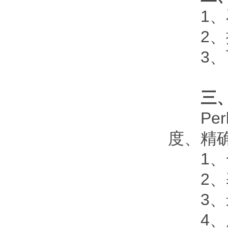
1、石
2、提
3、可
三、
Perk
度、精
1、一
2、基
3、最
4、原