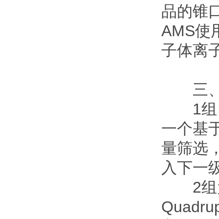
品的锥
AMS使
子体离
三、
1组四极杆
一个基
量筛选
入下一
2组为个四
Quad