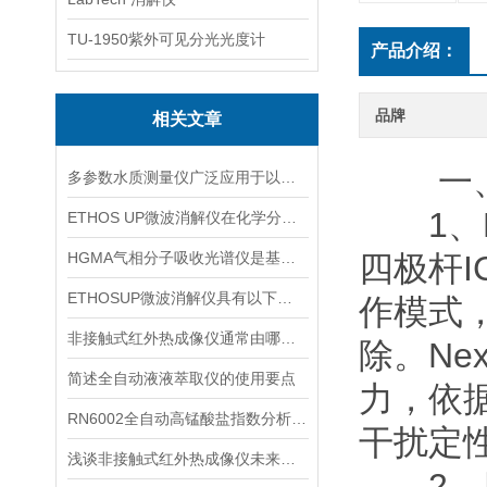
TU-1950紫外可见分光光度计
产品介绍：
品牌
相关文章
一、
多参数水质测量仪广泛应用于以下领域
1、Ne
ETHOS UP微波消解仪在化学分析中的作用
HGMA气相分子吸收光谱仪是基于分子吸收特性进行分析的仪器
四极杆I
ETHOSUP微波消解仪具有以下优点
作模式
非接触式红外热成像仪通常由哪些装置组成
除。Ne
简述全自动液液萃取仪的使用要点
力，依
RN6002全自动高锰酸盐指数分析仪整合了多种智能化系统
干扰定
浅谈非接触式红外热成像仪未来的发展思路
2、四