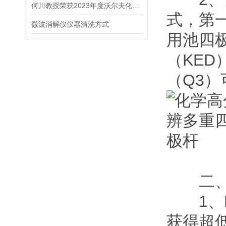
何川教授荣获2023年度沃尔夫化学奖！
式，第
微波消解仪仪器清洗方式
用池四
（KE
（Q3
二、
1、Ne
获得超